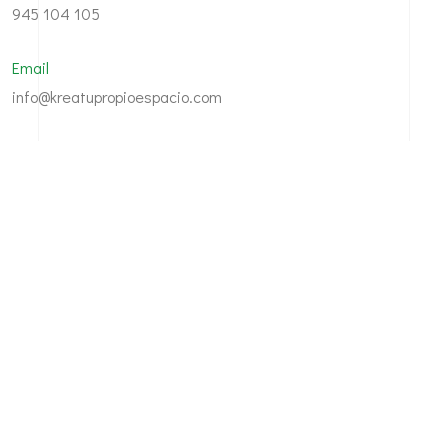
945 104 105
Email
info@kreatupropioespacio.com
Dirección
Avda. Santiago 48, bajo · 01003 · Vitoria-Gasteiz
©
2026
Krea. Todos los derechos reservados - Por
Política de privacidad
|
Aviso legal
|
Política de cookies